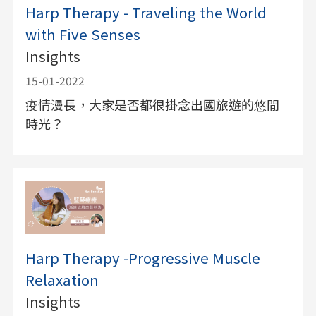
Harp Therapy - Traveling the World
with Five Senses
Insights
15-01-2022
疫情漫長，大家是否都很掛念出國旅遊的悠閒
時光？
Harp Therapy -Progressive Muscle
Relaxation
Insights