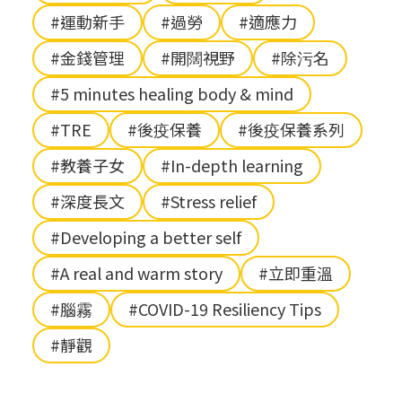
#運動新手
#過勞
#適應力
#金錢管理
#開闊視野
#除污名
#5 minutes healing body & mind
#TRE
#後疫保養
#後疫保養系列
#教養子女
#In-depth learning
#深度長文
#Stress relief
#Developing a better self
#A real and warm story
#立即重溫
#腦霧
#COVID-19 Resiliency Tips
#靜觀