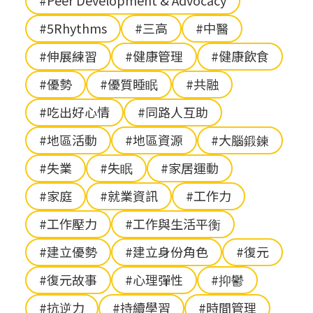
#Peer Development & Advocacy
#5Rhythms
#三高
#中醫
#伸展練習
#健康管理
#健康飲食
#優勢
#優質睡眠
#共融
#吃出好心情
#同路人互助
#地區活動
#地區資源
#大腦鍛鍊
#失業
#失眠
#家居運動
#家庭
#就業資訊
#工作力
#工作壓力
#工作與生活平衡
#建立優勢
#建立身份角色
#復元
#復元故事
#心理彈性
#抑鬱
#抗逆力
#持續學習
#時間管理