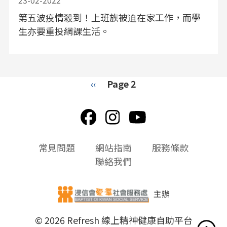
23-02-2022
第五波疫情殺到！上班族被迫在家工作，而學
生亦要重投網課生活。
Pagination
Previous
‹‹
Page 2
page
頁
常見問題
網站指南
服務條款
尾
聯絡我們
選
單
主辦
© 2026 Refresh 線上精神健康自助平台