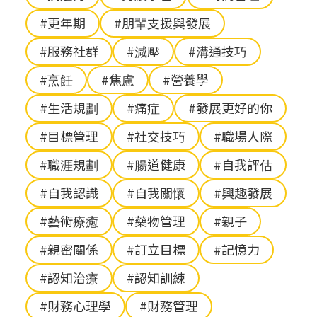
#更年期
#朋輩支援與發展
#服務社群
#減壓
#溝通技巧
#烹飪
#焦慮
#營養學
#生活規劃
#痛症
#發展更好的你
#目標管理
#社交技巧
#職場人際
#職涯規劃
#腸道健康
#自我評估
#自我認識
#自我關懷
#興趣發展
#藝術療癒
#藥物管理
#親子
#親密關係
#訂立目標
#記憶力
#認知治療
#認知訓練
#財務心理學
#財務管理