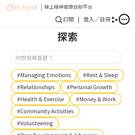
線上精神健康自助平台
訂閱
|
登入／註冊
Skip
探索
to
main
content
你想
Hashtag
#Managing Emotions
#Rest & Sleep
#Relationships
#Personal Growth
#Health & Exercise
#Money & Work
#Community Activities
#Volunteering