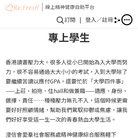
線上精神健康自助平台
訂閱
|
登入／註冊
移
專上學生
至
主
內
香港讀書壓力大。很多人從小已開始為入大學而努
容
力，很不容易通過大大小小的考試，入到大學除了
要繼續苦讀以應付GPA，還要忙於「大學四件事」
——上莊、拍拖、住hall和做兼職——適應、身份、
選擇、責任……種種壓力無孔不入，這個時候更需
要好好照顧情緒，幫助我們駕馭抑鬱或焦慮，讓我
們好好享受這一生一次的青春熱血大學生活。
浸信會愛羣社會服務處精神健康綜合服務轄下