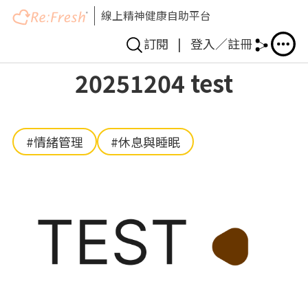
線上精神健康自助平台
訂閱
|
登入／註冊
移
20251204 test
至
主
內
容
#情緒管理
#休息與睡眠