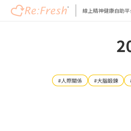
線上精神健康自助平
移
至
2
主
內
容
#人際關係
#大腦鍛鍊