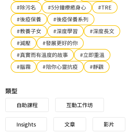
#除污名
#5分鐘療癒身心
#TRE
#後疫保養
#後疫保養系列
#教養子女
#深度學習
#深度長文
#減壓
#發展更好的你
#真實而有溫度的故事
#立即重溫
#腦霧
#陪你心靈抗疫
#靜觀
類型
自助課程
互動工作坊
Insights
文章
影片