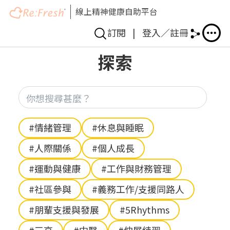
線上精神健康自助平台
訂閱
|
登入／註冊
移
探索
至
主
內
你想
容
Hashtag
#情緒管理
#休息與睡眠
#人際關係
#個人成長
#運動與健康
#工作與財務管理
#社區參與
#義務工作/支援同路人
#朋輩支援與發展
#5Rhythms