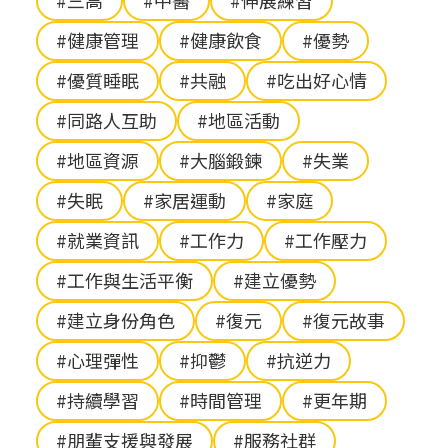
#三高
#中醫
#伸展練習
#健康管理
#健康飲食
#優勢
#優質睡眠
#共融
#吃出好心情
#同路人互助
#地區活動
#地區資源
#大腦鍛鍊
#失業
#失眠
#家居運動
#家庭
#就業資訊
#工作力
#工作壓力
#工作與生活平衡
#建立優勢
#建立身份角色
#復元
#復元故事
#心理彈性
#抑鬱
#抗逆力
#持續學習
#時間管理
#更年期
#朋輩支援與發展
#服務社群