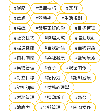
#減壓
#溝通技巧
#烹飪
#焦慮
#營養學
#生活規劃
#痛症
#發展更好的你
#目標管理
#社交技巧
#職場人際
#職涯規劃
#腸道健康
#自我評估
#自我認識
#自我關懷
#興趣發展
#藝術療癒
#藥物管理
#親子
#親密關係
#訂立目標
#記憶力
#認知治療
#認知訓練
#財務心理學
#財務管理
#運動新手
#過勞
#適應力
#金錢管理
#開闊視野