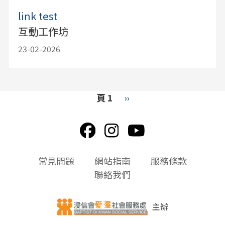
link test
互動工作坊
23-02-2026
Pagination
頁 1
下
››
一
頁
頁
常見問題
網站指南
服務條款
尾
聯絡我們
選
單
主辦