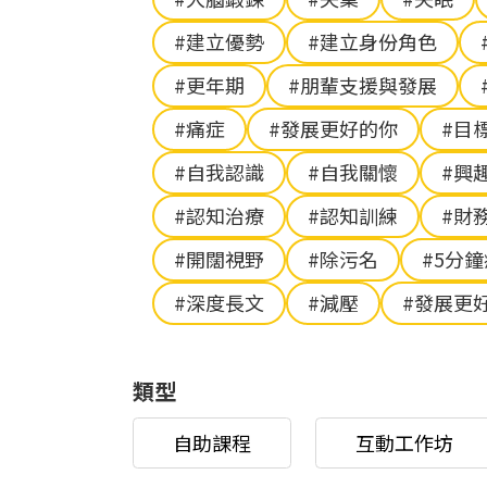
#建立優勢
#建立身份角色
#更年期
#朋輩支援與發展
#痛症
#發展更好的你
#目
#自我認識
#自我關懷
#興
#認知治療
#認知訓練
#財
#開闊視野
#除污名
#5分
#深度長文
#減壓
#發展更
類型
自助課程
互動工作坊