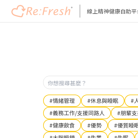
線上精神健康自助平
移
至
主
內
容
Hashtag
#情緒管理
#休息與睡眠
#
#義務工作/支援同路人
#朋輩
#健康飲食
#優勢
#優質睡
#大腦鍛鍊
#失業
#失眠