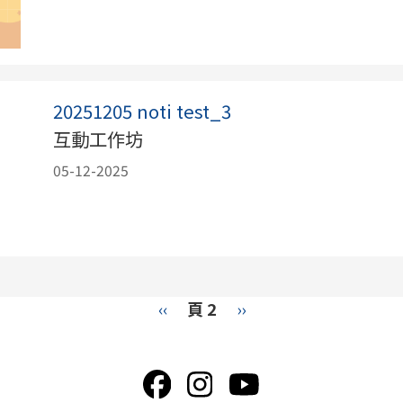
20251205 noti test_3
互動工作坊
05-12-2025
Previous
‹‹
頁 2
下
››
page
一
頁