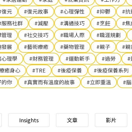
#復元
#復元故事
#心理彈性
#抑鬱
#抗
#服務社群
#減壓
#溝通技巧
#烹飪
#焦
標管理
#社交技巧
#職場人際
#職涯規劃
趣發展
#藝術療癒
#藥物管理
#親子
#親
務心理學
#財務管理
#運動新手
#過勞
鐘療癒身心
#TRE
#後疫保養
#後疫保養系列
好的你
#真實而有溫度的故事
#立即重溫
#
Insights
文章
影片