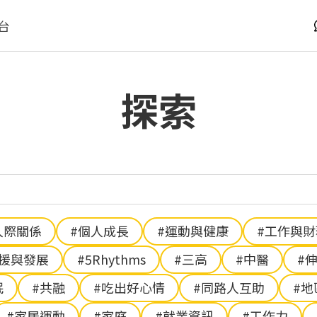
台
探索
人際關係
#個人成長
#運動與健康
#工作與
支援與發展
#5Rhythms
#三高
#中醫
#
眠
#共融
#吃出好心情
#同路人互助
#地
#家居運動
#家庭
#就業資訊
#工作力