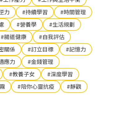
逆力
#持續學習
#時間管理
慮
#營養學
#生活規劃
#腸道健康
#自我評估
密關係
#訂立目標
#記憶力
#適應力
#金錢管理
#教養子女
#深度學習
腦霧
#陪你心靈抗疫
#靜觀