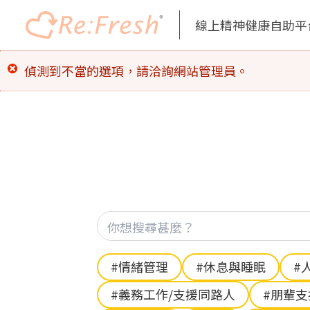
線上精神健康自助平
移
錯
偵測到不當的選項，請洽詢網站管理員。
至
誤
主
訊
內
息
容
Hashtag
#情緒管理
#休息與睡眠
#
#義務工作/支援同路人
#朋輩