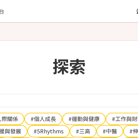
台
探索
人際關係
#個人成長
#運動與健康
#工作與
支援與發展
#5Rhythms
#三高
#中醫
#