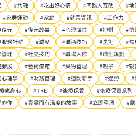
眠
#共融
#吃出好心情
#同路人互助
#地
#家居運動
#家庭
#就業資訊
#工作力
#復元
#復元故事
#心理彈性
#抑鬱
#抗
#服務社群
#減壓
#溝通技巧
#烹飪
#焦
標管理
#社交技巧
#職場人際
#職涯規劃
趣發展
#藝術療癒
#藥物管理
#親子
#親
務心理學
#財務管理
#運動新手
#過勞
鐘療癒身心
#TRE
#後疫保養
#後疫保養系列
好的你
#真實而有溫度的故事
#立即重溫
#