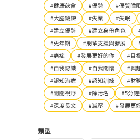
#健康飲食
#優勢
#優質睡
#大腦鍛鍊
#失業
#失眠
#建立優勢
#建立身份角色
#更年期
#朋輩支援與發展
#痛症
#發展更好的你
#目
#自我認識
#自我關懷
#興
#認知治療
#認知訓練
#財
#開闊視野
#除污名
#5分
#深度長文
#減壓
#發展更
類型