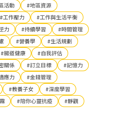
區活動
#地區資源
#工作壓力
#工作與生活平衡
逆力
#持續學習
#時間管理
慮
#營養學
#生活規劃
#腸道健康
#自我評估
密關係
#訂立目標
#記憶力
#適應力
#金錢管理
#教養子女
#深度學習
腦霧
#陪你心靈抗疫
#靜觀