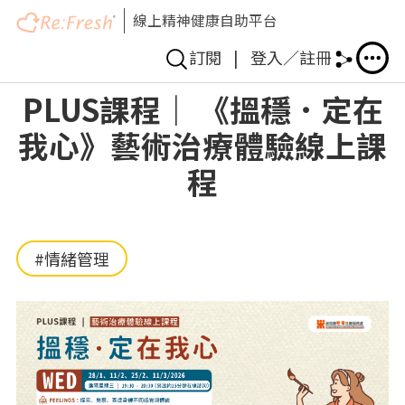
線上精神健康自助平台
訂閱
|
登入／註冊
移
PLUS課程｜ 《搵穩．定在
至
我心》藝術治療體驗線上課
主
內
程
容
#情緒管理